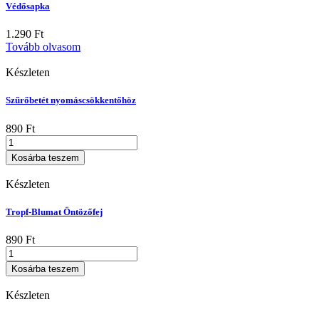
Védősapka
1.290
Ft
Tovább olvasom
Készleten
Szűrőbetét nyomáscsökkentőhöz
890
Ft
Szűrőbetét
nyomáscsökkentőhöz
Kosárba teszem
mennyiség
Készleten
Tropf-Blumat Öntözőfej
890
Ft
Tropf-
Blumat
Kosárba teszem
Öntözőfej
mennyiség
Készleten