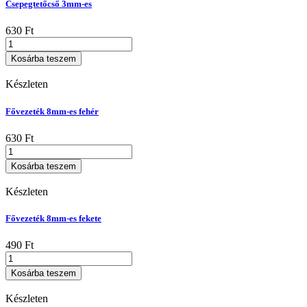
Csepegtetőcső 3mm-es
630
Ft
Csepegtetőcső
3mm-
Kosárba teszem
es
mennyiség
Készleten
Fővezeték 8mm-es fehér
630
Ft
Fővezeték
8mm-
Kosárba teszem
es
fehér
Készleten
mennyiség
Fővezeték 8mm-es fekete
490
Ft
Fővezeték
8mm-
Kosárba teszem
es
fekete
Készleten
mennyiség