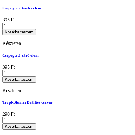
Csepegtető köztes elem
395
Ft
Csepegtető
köztes
Kosárba teszem
elem
mennyiség
Készleten
Csepegtető záró elem
395
Ft
Csepegtető
záró
Kosárba teszem
elem
mennyiség
Készleten
Tropf-Blumat Beállító csavar
290
Ft
Tropf-
Blumat
Kosárba teszem
Beállító