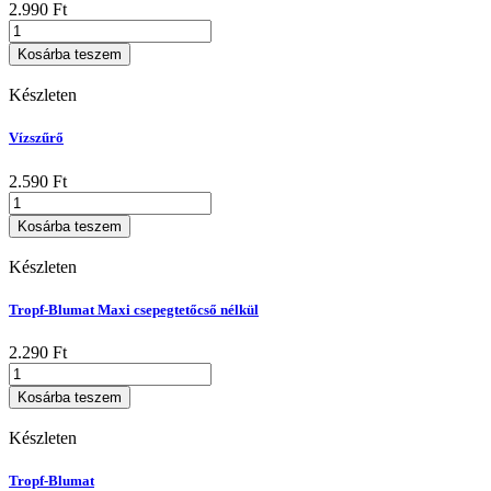
2.990
Ft
Tropf-
Blumat
Kosárba teszem
Maxi
mennyiség
Készleten
Vízszűrő
2.590
Ft
Vízszűrő
mennyiség
Kosárba teszem
Készleten
Tropf-Blumat Maxi csepegtetőcső nélkül
2.290
Ft
Tropf-
Blumat
Kosárba teszem
Maxi
csepegtetőcső
Készleten
nélkül
mennyiség
Tropf-Blumat