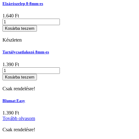
Elzárószelep 8-8mm-es
1.640
Ft
Elzárószelep
8-
Kosárba teszem
8mm-
es
Készleten
mennyiség
Tartálycsatlakozó 8mm-es
1.390
Ft
Tartálycsatlakozó
8mm-
Kosárba teszem
es
mennyiség
Csak rendelésre!
Blumat Easy
1.390
Ft
Tovább olvasom
Csak rendelésre!