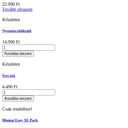
22.990
Ft
Tovább olvasom
Készleten
Nyomáscsökkentő
14.990
Ft
Nyomáscsökkentő
mennyiség
Kosárba teszem
Készleten
Íves ásó
4.490
Ft
Íves
ásó
Kosárba teszem
mennyiség
Csak rendelésre!
Blumat Easy XL Pack