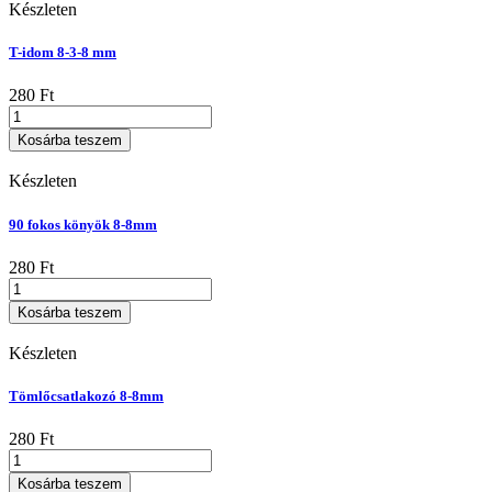
csavar
Készleten
mennyiség
T-idom 8-3-8 mm
280
Ft
T-
idom
Kosárba teszem
8-
3-
Készleten
8
mm
90 fokos könyök 8-8mm
mennyiség
280
Ft
90
fokos
Kosárba teszem
könyök
8-
Készleten
8mm
mennyiség
Tömlőcsatlakozó 8-8mm
280
Ft
Tömlőcsatlakozó
8-
Kosárba teszem