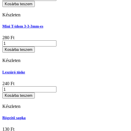
tömlőcsatlakozó
Kosárba teszem
mennyiség
Készleten
Mini T-idom 3-3-3mm-es
280
Ft
Mini
T-
Kosárba teszem
idom
3-
Készleten
3-
3mm-
Leszúró tüske
es
mennyiség
240
Ft
Leszúró
tüske
Kosárba teszem
mennyiség
Készleten
Rögzítő sapka
130
Ft