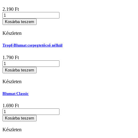
2.190
Ft
Tropf-
Blumat
Kosárba teszem
mennyiség
Készleten
Tropf-Blumat csepegtetőcső nélkül
1.790
Ft
Tropf-
Blumat
Kosárba teszem
csepegtetőcső
nélkül
Készleten
mennyiség
Blumat Classic
1.690
Ft
Blumat
Classic
Kosárba teszem
mennyiség
Készleten