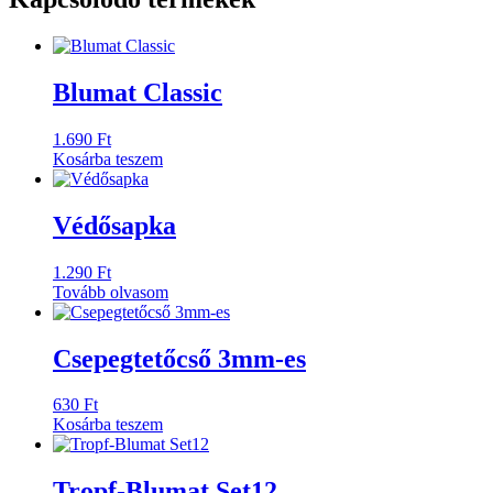
Blumat Classic
1.690
Ft
Kosárba teszem
Védősapka
1.290
Ft
Tovább olvasom
Csepegtetőcső 3mm-es
630
Ft
Kosárba teszem
Tropf-Blumat Set12