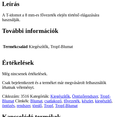
Leírás
A T-idomot a 8 mm-es fővezeték elején történő elágazására
használják.
További információk
Termékcsalád
Kiegészítők, Tropf-Blumat
Értékelések
Még nincsenek értékelések.
Csak bejelentkezett és a terméket már megvásárolt felhasználók
írhatnak véleményt.
Cikkszám:
3516
Kategóriák:
Kiegészítők
,
Öntözőrendszer
,
Tropf-
Blumat
Címkék:
Blumat
,
csatlakozó
,
fővezeték
,
készlet
,
kiegészítő
,
öntözés
,
rendszer
,
tömlő
,
Tropf
,
Tropf-Blumat
Kapcsolódó termékek