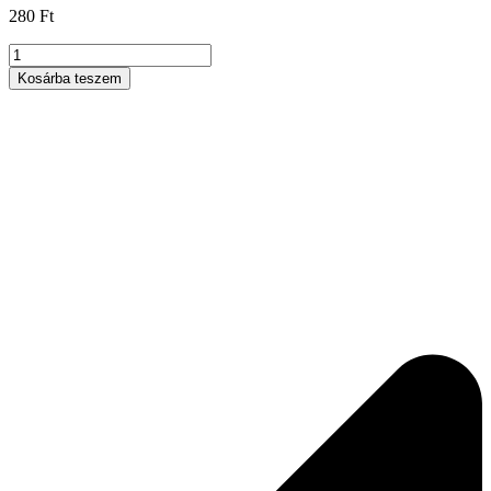
280
Ft
T-
idom
Kosárba teszem
8-
8-
8mm-
es
mennyiség