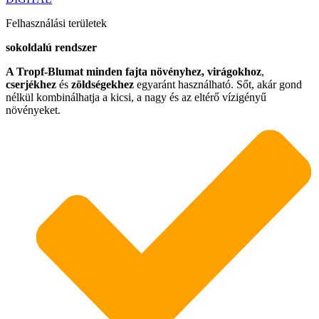
Felhasználási területek
sokoldalú rendszer
A Tropf-Blumat minden fajta növényhez,
virágokhoz
,
cserjékhez
és
zöldségekhez
egyaránt használható. Sőt, akár gond
nélkül kombinálhatja a kicsi, a nagy és az eltérő vízigényű
növényeket.